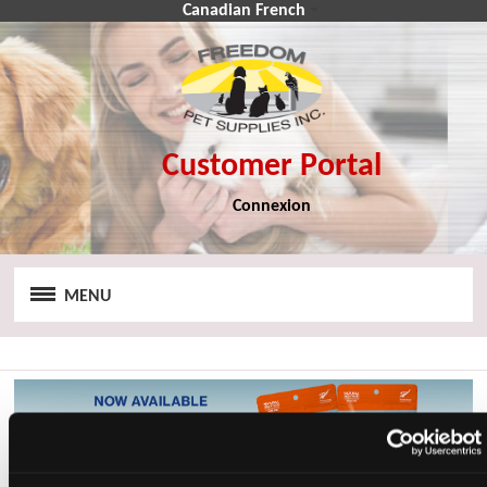
Canadian French
Connexion
CA$
CA$
MENU