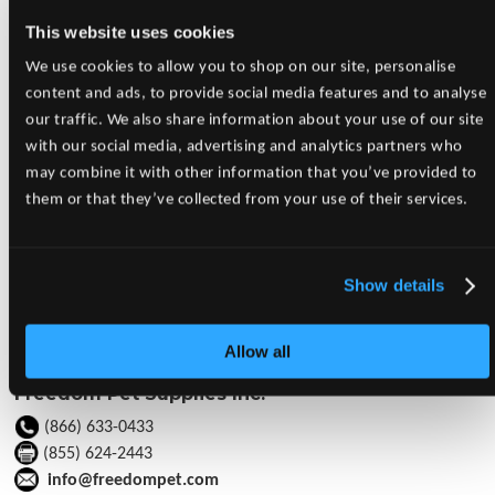
Bienvenue chez Freedom Pet
This website uses cookies
Supplies!
We use cookies to allow you to shop on our site, personalise
Client enregistré?
content and ads, to provide social media features and to analyse
Veuillez cliquer '
Ici
' ou 'Connexion' sur le coin supérieur droit
our traffic. We also share information about your use of our site
pour vous connecter à notre nouveau site Web!
with our social media, advertising and analytics partners who
Vous avez un compte, mais pas de code d'accès?
may combine it with other information that you’ve provided to
Aucun problème! Veuillez nous contacter au
them or that they’ve collected from your use of their services.
info@freedompet.com
et nous serons heureux de configurer
votre compte!
Show details
Aimeriez-vous configurer un compte avec nous?
Veuillez cliquer '
Ici
'
Allow all
Freedom Pet Supplies Inc.
(866) 633-0433
(855) 624-2443
info@freedompet.com